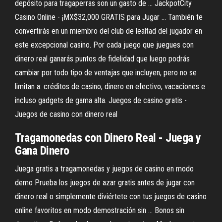
depósito para tragaperras son un gasto de ... JackpotCity
Casino Online - ¡MX$32,000 GRATIS para Jugar ... También te
convertirás en un miembro del club de lealtad del jugador en
este excepcional casino. Por cada juego que juegues con
dinero real ganarás puntos de fidelidad que luego podrás
cambiar por todo tipo de ventajas que incluyen, pero no se
limitan a: créditos de casino, dinero en efectivo, vacaciones e
incluso gadgets de gama alta. Juegos de casino gratis -
Juegos de casino con dinero real
Tragamonedas con Dinero Real - Juega y
Gana Dinero
Juega gratis a tragamonedas y juegos de casino en modo
demo Prueba los juegos de azar gratis antes de jugar con
dinero real o simplemente diviértete con tus juegos de casino
online favoritos en modo demostración sin ... Bonos sin