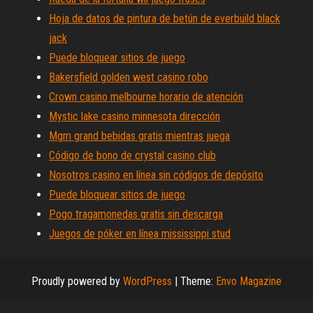
Hoja de datos de pintura de betún de everbuild black
jack
Puede bloquear sitios de juego
Bakersfield golden west casino robo
Crown casino melbourne horario de atención
Mystic lake casino minnesota dirección
Mgm grand bebidas gratis mientras juega
Código de bono de crystal casino club
Nosotros casino en línea sin códigos de depósito
Puede bloquear sitios de juego
Pogo tragamonedas gratis sin descarga
Juegos de póker en línea mississippi stud
Proudly powered by
WordPress
|
Theme:
Envo Magazine